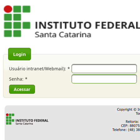
Login
Usuário intranet/Webmail):
*
Senha:
*
Acessar